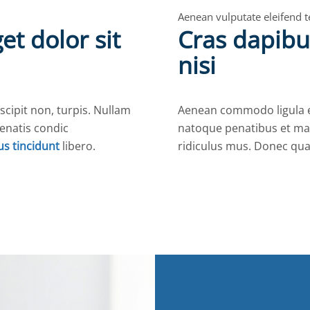
Aenean vulputate eleifend te
t dolor sit
Cras dapib
nisi
uscipit non, turpis. Nullam
Aenean commodo ligula e
nenatis condic
natoque penatibus et mag
us tincidunt
libero.
ridiculus mus. Donec qua