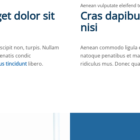
Aenean vulputate eleifend te
t dolor sit
Cras dapib
nisi
uscipit non, turpis. Nullam
Aenean commodo ligula e
nenatis condic
natoque penatibus et mag
us tincidunt
libero.
ridiculus mus. Donec qua