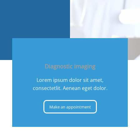
Diagnostic Imaging
Lorem ipsum dolor sit amet,
consectetlit. Aenean eget dolor.
Make an appointment